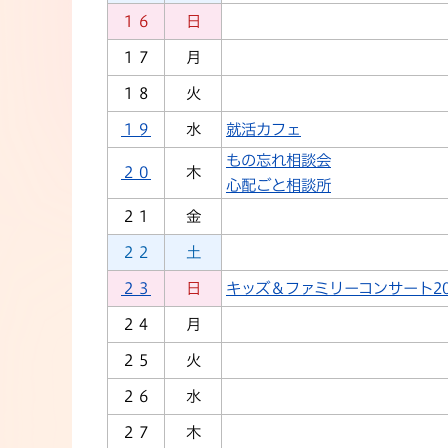
１６
日
１７
月
１８
火
１９
水
就活カフェ
もの忘れ相談会
２０
木
心配ごと相談所
２１
金
２２
土
２３
日
キッズ＆ファミリーコンサート20
２４
月
２５
火
２６
水
２７
木