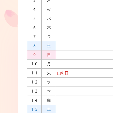
３
月
４
火
５
水
６
木
７
金
８
土
９
日
１０
月
１１
火
山の日
１２
水
１３
木
１４
金
１５
土