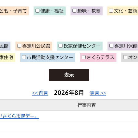
ども・子育て
健康・福祉
趣味・教養
文化・芸術
民館
喜連川公民館
氏家保健センター
喜連川保健
家住宅
市民活動支援センター
さくらテラス
オン
2026年8月
<< 前月
翌月 >>
行事内容
ス「さくら市⺠デー」