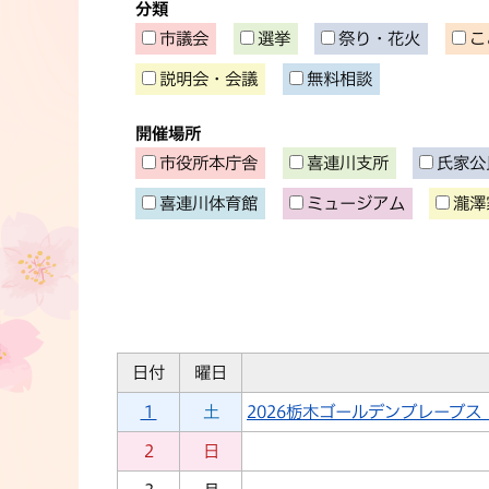
分類
市議会
選挙
祭り・花火
こ
説明会・会議
無料相談
開催場所
市役所本庁舎
喜連川支所
氏家公
喜連川体育館
ミュージアム
瀧澤
日付
曜日
１
土
2026栃木ゴールデンブレーブ
２
日