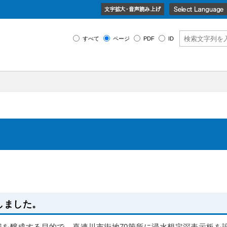
すべて
ページ
PDF
ID
しました。
を醸成する目的で、喜連川市街地70箇所に浸水想定深表示板を