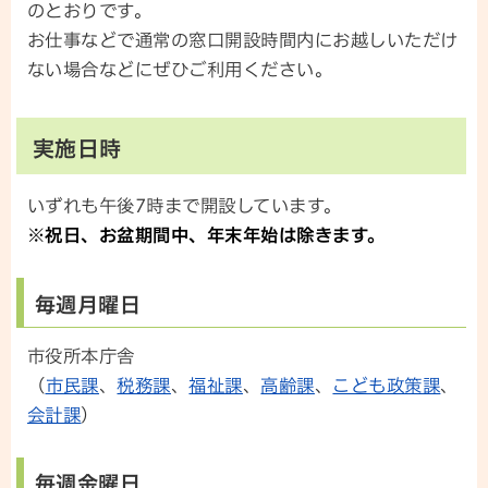
のとおりです。
お仕事などで通常の窓口開設時間内にお越しいただけ
ない場合などにぜひご利用ください。
実施日時
いずれも午後7時まで開設しています。
※祝日、お盆期間中、年末年始は除きます。
毎週月曜日
市役所本庁舎
（
市民課
、
税務課
、
福祉課
、
高齢課
、
こども政策課
、
会計課
）
毎週金曜日