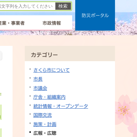
防災ポータル
産業・事業者
市政情報
カテゴリー
さくら市について
市長
市議会
庁舎・組織案内
統計情報・オープンデータ
国際交流
施策・計画
広報・広聴