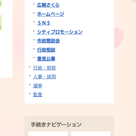
広報さくら
ホームページ
ＳＮＳ
シティプロモーション
市政懇談会
行政相談
意見公募
行政・財政
人事・採用
選挙
監査
手続きナビゲーション