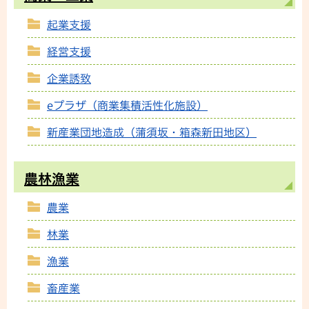
起業支援
経営支援
企業誘致
eプラザ（商業集積活性化施設）
新産業団地造成（蒲須坂・箱森新田地区）
農林漁業
農業
林業
漁業
畜産業