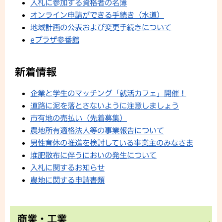
入札に参加する資格者の名簿
オンライン申請ができる手続き（水道）
地域計画の公表および変更手続きについて
eプラザ参番館
新着情報
企業と学生のマッチング「就活カフェ」開催！
道路に泥を落とさないように注意しましょう
市有地の売払い（先着募集）
農地所有適格法人等の事業報告について
男性育休の推進を検討している事業主のみなさま
堆肥散布に伴うにおいの発生について
入札に関するお知らせ
農地に関する申請書類
商業・工業