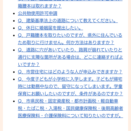
籍謄本は取れますか？
公共物使用許可申請
Q．建築基準法上の道路について教えてください。
Q．休日に婚姻届を提出したい。
Q．戸籍謄本を取りたいのですが、県外に住んでいる
ため取りに行けません。何か方法はありますか？
Q．道路に穴があいていたり、路肩が崩れていたりと
通行に支障な箇所がある場合は、どこに連絡すればよ
いですか？
Q．市営住宅にはどのような人が申込みできますか？
Q．今度子どもが小学校に入学します。子どもが帰宅
時には勤務中なので、留守になってしまいます。学童
保育にお願いしたいのですが、条件があるのですか？
Q．市県民税・固定資産税・都市計画税・軽自動車
税・たばこ税・入湯税・国民健康保険税・後期高齢者
医療保険料・介護保険料について知りたいのですが。