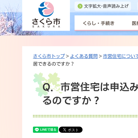
くらし・手続き
医
さくら市トップ
>
よくある質問
>
市営住宅につい
居できるのですか？
Q．市営住宅は申込
るのですか？