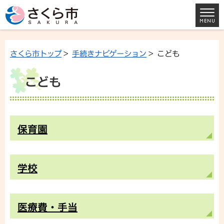
さくら市トップ
>
手続きナビゲーション
> こども
こども
保育園
学校
医療費・手当