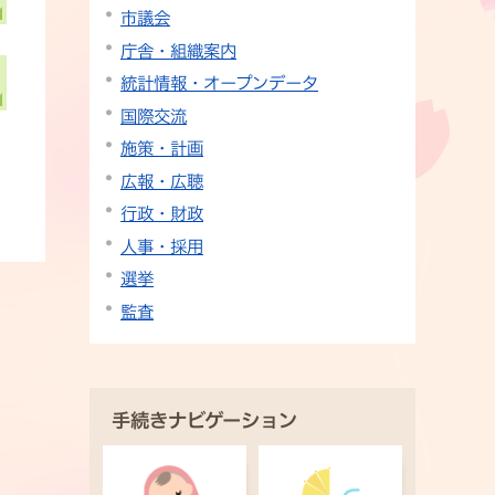
市議会
庁舎・組織案内
統計情報・オープンデータ
国際交流
施策・計画
広報・広聴
行政・財政
人事・採用
選挙
監査
手続きナビゲーション