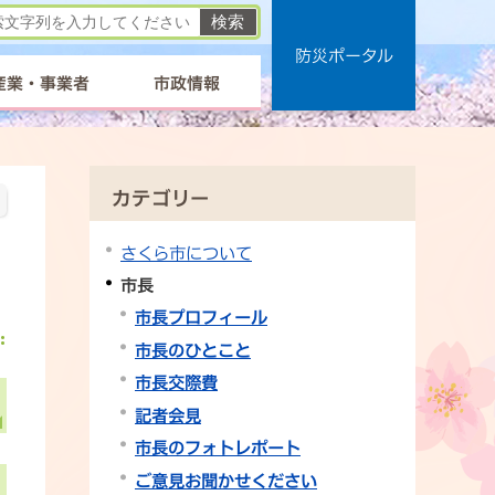
防災ポータル
産業・事業者
市政情報
カテゴリー
さくら市について
市長
市長プロフィール
市長のひとこと
市長交際費
記者会見
市長のフォトレポート
ご意見お聞かせください