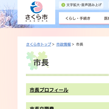
くらし・手続き
医
さくら市トップ
>
市政情報
> 市長
市長
市長プロフィール
市長交際費