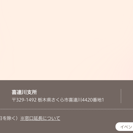
喜連川支所
〒329-1492 栃木県さくら市喜連川4420番地1
日を除く）
※窓口延長について
イベン