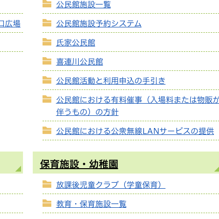
公民館施設一覧
口広場
公民館施設予約システム
氏家公民館
喜連川公民館
公民館活動と利用申込の手引き
公民館における有料催事（入場料または物販
伴うもの）の方針
公民館における公衆無線LANサービスの提供
保育施設・幼稚園
放課後児童クラブ（学童保育）
教育・保育施設一覧