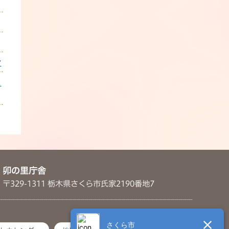
ン
ュ
卯の里庁舎
〒329-1311 栃木県さくら市氏家2190番地7