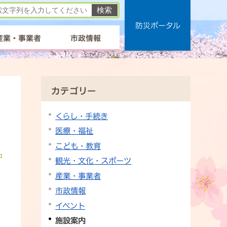
防災ポータル
産業・事業者
市政情報
カテゴリー
くらし・手続き
医療・福祉
こども・教育
観光・文化・スポーツ
産業・事業者
市政情報
イベント
施設案内