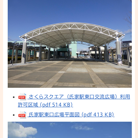
さくらスクエア（氏家駅東口交流広場）利用
許可区域 (pdf 514 KB)
氏家駅東口広場平面図 (pdf 413 KB)