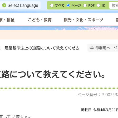
すべて
ページ
PDF
ID
療・福祉
こども・教育
観光・文化・スポーツ
 Q．建築基準法上の道路について教えてくださ
印刷用ページ
道路について教えてください。
ページ番号：P-00243
掲載日 令和4年3月11
置していません。