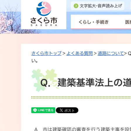
くらし・手続き
医
さくら市トップ
>
よくある質問
>
道路について
>
い。
Q．建築基準法上の
A．市は建築確認の審査を行う建築主事を設