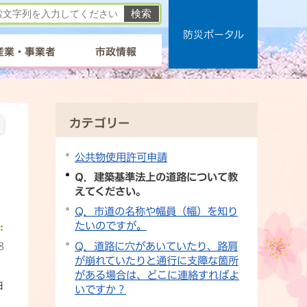
防災ポータル
産業・事業者
市政情報
カテゴリー
公共物使用許可申請
Q．建築基準法上の道路について教
えてください。
Q．市道の名称や幅員（幅）を知り
たいのですが。
Q．道路に穴があいていたり、路肩
8
が崩れていたりと通行に支障な箇所
がある場合は、どこに連絡すればよ
日
いですか？