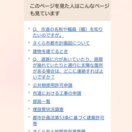
このページを見た人はこんなページ
も見ています
Q．市道の名称や幅員（幅）を知り
たいのですが。
さくら市都市計画図について
建物を建てるとき
Q．道路に穴があいていたり、路肩
が崩れていたりと通行に支障な箇所
がある場合は、どこに連絡すればよ
いですか？
公共物使用許可申請
市道における工事の申請
部局一覧
埋設管状況調査
都市計画法第53条に基づく建築許可
等
さくら市土地開発指導要綱