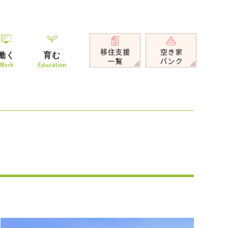
働く
育む