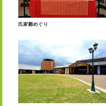
氏家雛めぐり