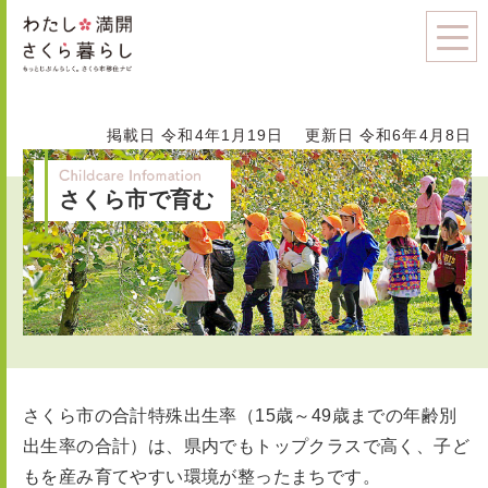
掲載日 令和4年1月19日
更新日 令和6年4月8日
さくら市で育む
さくら市の合計特殊出生率（15歳～49歳までの年齢別
出生率の合計）は、県内でもトップクラスで高く、子ど
もを産み育てやすい環境が整ったまちです。