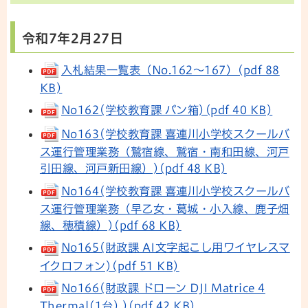
令和7年2月27日
入札結果一覧表（No.162～167）(pdf 88
KB)
No162(学校教育課 パン箱)(pdf 40 KB)
No163(学校教育課 喜連川小学校スクールバ
ス運行管理業務（鷲宿線、鷲宿・南和田線、河戸
引田線、河戸新田線）)(pdf 48 KB)
No164(学校教育課 喜連川小学校スクールバ
ス運行管理業務（早乙女・葛城・小入線、鹿子畑
線、穂積線）)(pdf 68 KB)
No165(財政課 AI文字起こし用ワイヤレスマ
イクロフォン)(pdf 51 KB)
No166(財政課 ドローン DJI Matrice 4
Thermal(1台) )(pdf 42 KB)