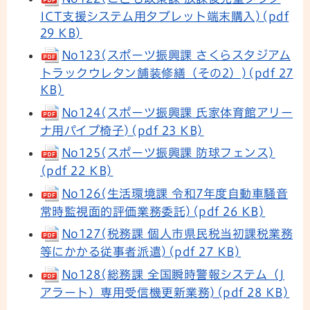
ICT支援システム用タブレット端末購入)(pdf
29 KB)
No123(スポーツ振興課 さくらスタジアム
トラックウレタン舗装修繕（その2）)(pdf 27
KB)
No124(スポーツ振興課 氏家体育館アリー
ナ用パイプ椅子)(pdf 23 KB)
No125(スポーツ振興課 防球フェンス)
(pdf 22 KB)
No126(生活環境課 令和7年度自動車騒音
常時監視面的評価業務委託)(pdf 26 KB)
No127(税務課 個人市県民税当初課税業務
等にかかる従事者派遣)(pdf 27 KB)
No128(総務課 全国瞬時警報システム（J
アラート）専用受信機更新業務)(pdf 28 KB)