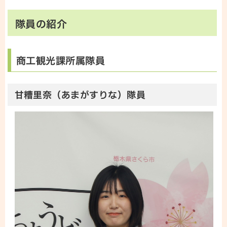
隊員の紹介
商工観光課所属隊員
甘糟里奈（あまがすりな）隊員