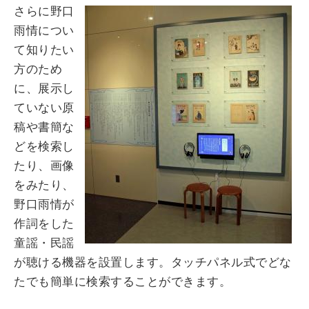
さらに野口
雨情につい
て知りたい
方のため
に、展示し
ていない原
稿や書簡な
どを検索し
たり、画像
をみたり、
野口雨情が
作詞をした
童謡・民謡
が聴ける機器を設置します。タッチパネル式でどな
たでも簡単に検索することができます。