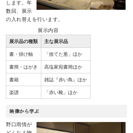
します。年
数回、展示
の入れ替えを行います。
展示内容
展示品の種類
主な展示品
書・掛け軸
「捨てた葱」ほか
書簡・はがき
高塩家宛書簡ほか
書籍
雑誌『赤い鳥』ほか
楽譜
「赤い靴」ほか
映像から学ぶ
野口雨情が
どんな人物