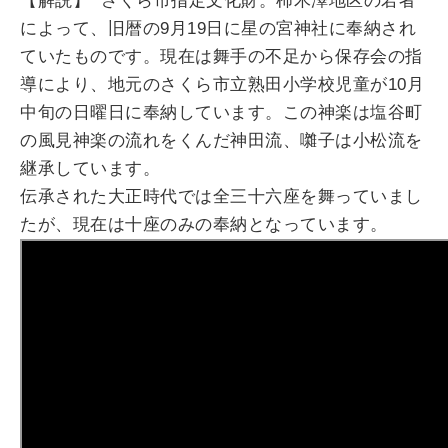
【解説】 さくら市指定文化財。柿木澤地区の若者
によって、旧暦の9月19日に星の宮神社に奉納され
ていたものです。現在は舞手の不足から保存会の指
導により、地元のさくら市立熟田小学校児童が10月
中旬の日曜日に奉納しています。この神楽は塩谷町
の風見神楽の流れをくんだ神田流、囃子は小松流を
継承しています。
伝承された大正時代では全三十六座を舞っていまし
たが、現在は十座のみの奉納となっています。