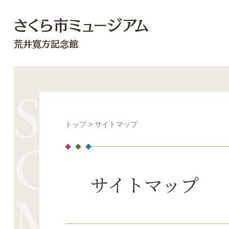
トップ
> サイトマップ
サイトマップ