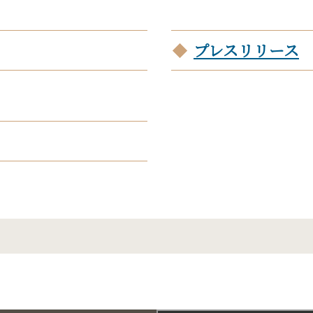
プレスリリース