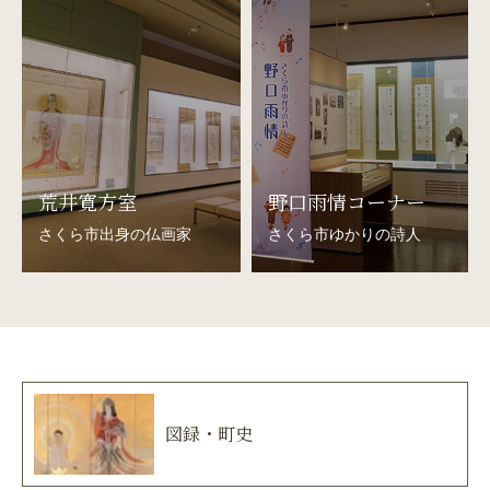
荒井寛方室
野口雨情コーナー
さくら市出身の仏画家
さくら市ゆかりの詩人
図録・町史