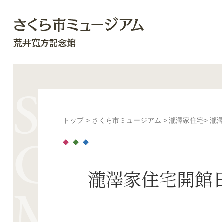
トップ
>
さくら市ミュージアム
>
瀧澤家住宅
> 
瀧澤家住宅開館