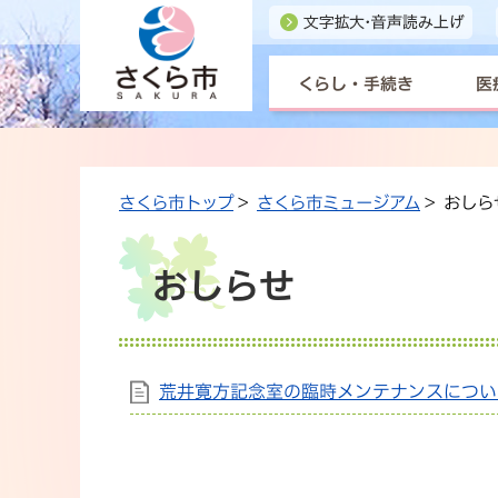
くらし・手続き
医
さくら市トップ
>
さくら市ミュージアム
> おしら
おしらせ
荒井寛方記念室の臨時メンテナンスについ