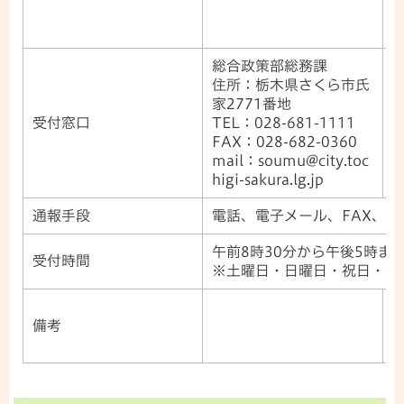
総合政策部総務課
住所：栃木県さくら市氏
家2771番地
家
受付窓口
TEL：028-681-1111
T
FAX：028-682-0360
F
mail：soumu@city.toc
m
higi-sakura.lg.jp
h
通報手段
電話、電子メール、FAX、郵
午前8時30分から午後5時ま
受付時間
※土曜日・日曜日・祝日・年
備考