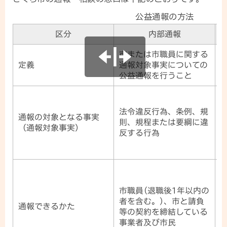
公益通報の方法
区分
内部通報
市または市職員に関する
定義
通報対象事実についての
公益通報を行うこと
法令違反行為、条例、規
通報の対象となる事実
則、規程または要綱に違
（通報対象事実）
反する行為
市職員(退職後1年以内の
者を含む。)、市と請負
通報できるかた
等の契約を締結している
事業者及び市民