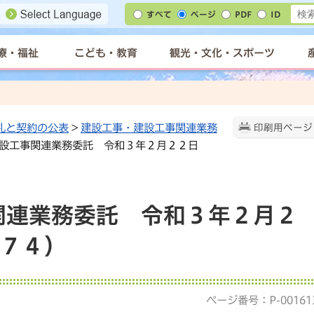
すべて
ページ
PDF
ID
療・福祉
こども・教育
観光・文化・スポーツ
札と契約の公表
>
建設工事・建設工事関連業務
印刷用ページ
建設工事関連業務委託 令和３年２月２２日
関連業務委託 令和３年２月２
１７４）
ページ番号：P-00161