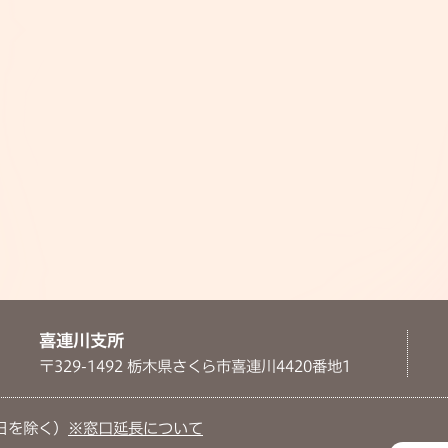
喜連川支所
〒329-1492 栃木県さくら市喜連川4420番地1
日を除く）
※窓口延長について