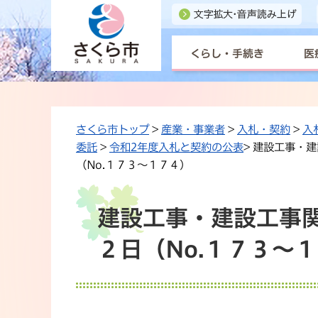
くらし・手続き
医
さくら市トップ
>
産業・事業者
>
入札・契約
>
入
委託
>
令和2年度入札と契約の公表
> 建設工事・
（No.１７３～１７４）
建設工事・建設工事
２日（No.１７３～