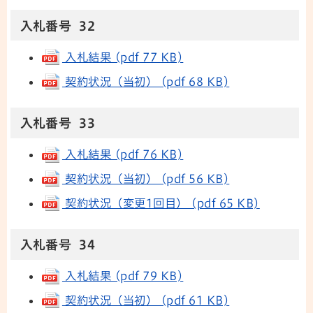
入札番号 32
入札結果 (pdf 77 KB)
契約状況（当初） (pdf 68 KB)
入札番号 33
入札結果 (pdf 76 KB)
契約状況（当初） (pdf 56 KB)
契約状況（変更1回目） (pdf 65 KB)
入札番号 34
入札結果 (pdf 79 KB)
契約状況（当初） (pdf 61 KB)