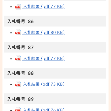
入札結果 (pdf 77 KB)
入札番号 86
入札結果 (pdf 80 KB)
入札番号 87
入札結果 (pdf 77 KB)
入札番号 88
入札結果 (pdf 73 KB)
入札番号 89
入札結果 (pdf 76 KB)