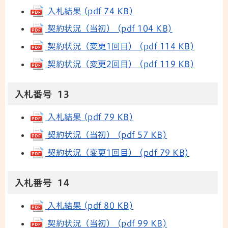
入札結果 (pdf 74 KB)
契約状況（当初） (pdf 104 KB)
契約状況（変更1回目） (pdf 114 KB)
契約状況（変更2回目） (pdf 119 KB)
入札番号 13
入札結果 (pdf 79 KB)
契約状況（当初） (pdf 57 KB)
契約状況（変更1回目） (pdf 79 KB)
入札番号 14
入札結果 (pdf 80 KB)
契約状況（当初） (pdf 99 KB)