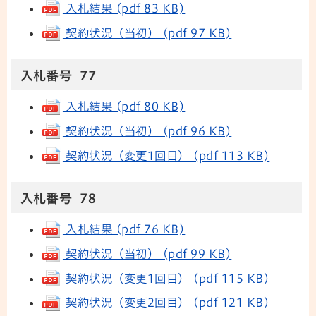
入札結果 (pdf 83 KB)
契約状況（当初） (pdf 97 KB)
入札番号 77
入札結果 (pdf 80 KB)
契約状況（当初） (pdf 96 KB)
契約状況（変更1回目） (pdf 113 KB)
入札番号 78
入札結果 (pdf 76 KB)
契約状況（当初） (pdf 99 KB)
契約状況（変更1回目） (pdf 115 KB)
契約状況（変更2回目） (pdf 121 KB)