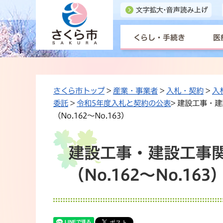
くらし・手続き
医
さくら市トップ
>
産業・事業者
>
入札・契約
>
入
委託
>
令和5年度入札と契約の公表
> 建設工事・
（No.162〜No.163）
建設工事・建設工事関
（No.162〜No.163