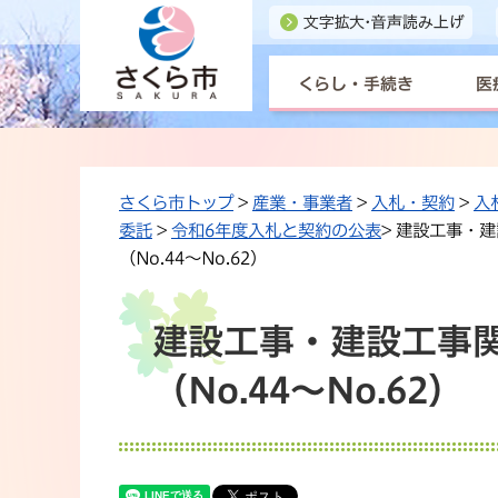
くらし・手続き
医
さくら市トップ
>
産業・事業者
>
入札・契約
>
入
委託
>
令和6年度入札と契約の公表
> 建設工事・
（No.44〜No.62）
建設工事・建設工事関
（No.44〜No.62）