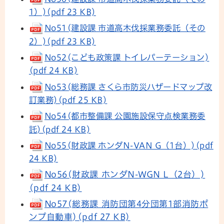
1）)(pdf 23 KB)
No51(建設課 市道高木伐採業務委託（その
2）)(pdf 23 KB)
No52(こども政策課 トイレパーテーション)
(pdf 24 KB)
No53(総務課 さくら市防災ハザードマップ改
訂業務)(pdf 25 KB)
No54(都市整備課 公園施設保守点検業務委
託)(pdf 24 KB)
No55(財政課 ホンダN-VAN G（1台）)(pdf
24 KB)
No56(財政課 ホンダN-WGN L（2台）)
(pdf 24 KB)
No57(総務課 消防団第4分団第1部消防ポ
ンプ自動車)(pdf 27 KB)