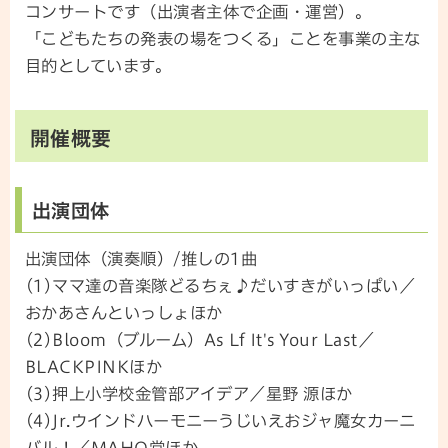
コンサートです（出演者主体で企画・運営）。
「こどもたちの発表の場をつくる」ことを事業の主な
目的としています。
開催概要
出演団体
出演団体（演奏順）/推しの1曲
(1)ママ達の音楽隊どるちぇ♪だいすきがいっぱい／
おかあさんといっしょほか
(2)Bloom（ブルーム）As Lf It's Your Last／
BLACKPINKほか
(3)押上小学校金管部アイデア／星野 源ほか
(4)Jr.ウインドハーモニーうじいえおジャ魔女カーニ
バル！／MAHO堂ほか