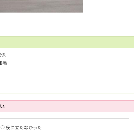
進係
1番地
さい
役に立たなかった