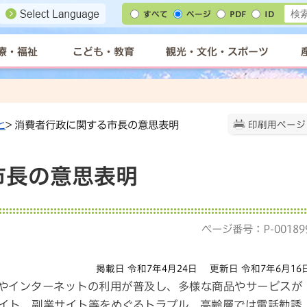
すべて
ページ
PDF
ID
療・福祉
こども・教育
観光・文化・スポーツ
と
> 消費者行政に関する市長の意思表明
印刷用ページ
市長の意思表明
ページ番号：P-00189
掲載日 令和7年4月24日
更新日 令和7年6月16
やインターネットの利用が普及し、多様な商品やサービスが
イト、副業サイト等をめぐるトラブル、高齢層では電話勧誘