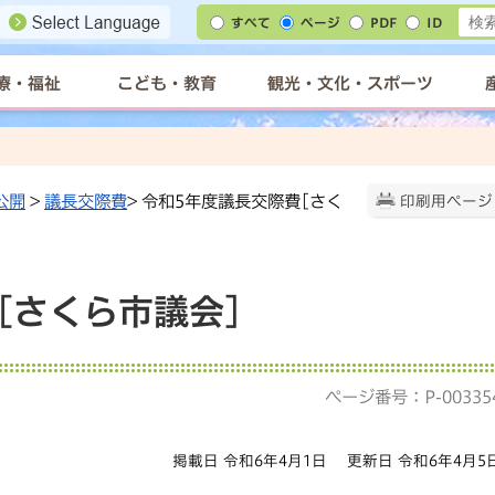
すべて
ページ
PDF
ID
療・福祉
こども・教育
観光・文化・スポーツ
公開
>
議長交際費
> 令和5年度議長交際費[さく
印刷用ページ
[さくら市議会]
ページ番号：P-00335
掲載日 令和6年4月1日
更新日 令和6年4月5