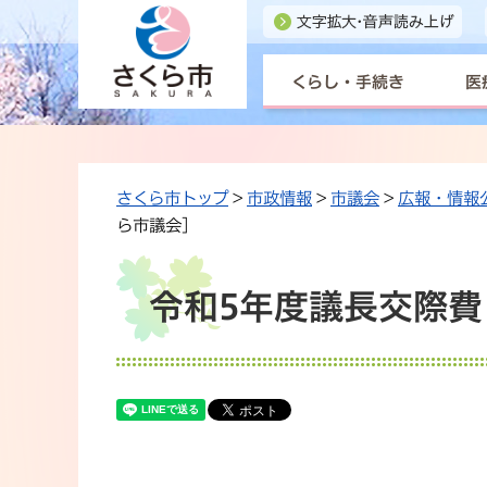
くらし・手続き
医
さくら市トップ
>
市政情報
>
市議会
>
広報・情報
ら市議会]
令和5年度議長交際費