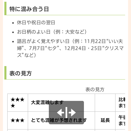
特に混み合う日
休日や祝日の翌日
お日柄のよい日（例：大安など）
語呂がよく覚えやすい日（例：11月22日“いい夫
婦”、7月7日“七夕”、12月24日・25日“クリスマ
ス”など）
表の見方
表の見方
★★★
比較
大変混雑します
★
ます
午後
★★★
とても混雑が予想されます
延長
ます