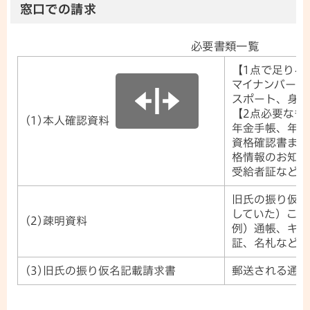
窓口での請求
必要書類一覧
【1点で足りる
マイナンバーカ
スポート、身体
【2点必要なも
(1)本人確認資料
年金手帳、年金
資格確認書また
格情報のお知ら
受給者証など
旧氏の振り仮名
していた）こと
(2)疎明資料
例）通帳、キャ
証、名札など
(3)旧氏の振り仮名記載請求書
郵送される通知