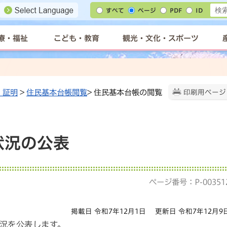
すべて
ページ
PDF
ID
療・福祉
こども・教育
観光・文化・スポーツ
・証明
>
住民基本台帳閲覧
> 住民基本台帳の閲覧
印刷用ページ
状況の公表
ページ番号：P-00351
掲載日 令和7年12月1日
更新日 令和7年12月9
況を公表します。