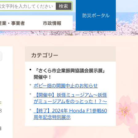
防災ポータル
産業・事業者
市政情報
カテゴリー
「さくら市企業振興協議会展示展」
開催中！
ポピー畑の開園中止のお知らせ
【開催中】妖怪ミュージアム～妖怪
がミュージアムをのっとった！？～
【終了】2024年 Honda F1参戦60
8
周年記念特別展示
日