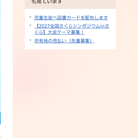
も見ています
児童生徒へ図書カードを配布します
【2027全国さくらシンポジウムinさ
くら】大会テーマ募集！
市有地の売払い（先着募集）