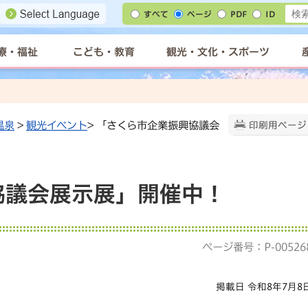
すべて
ページ
PDF
ID
療・福祉
こども・教育
観光・文化・スポーツ
温泉
>
観光イベント
> 「さくら市企業振興協議会
印刷用ページ
協議会展示展」開催中！
ページ番号：P-00526
掲載日 令和8年7月8