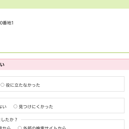
20番地1
さい
役に立たなかった
ない
見つけにくかった
ましたか？
索から
外部の検索サイトから