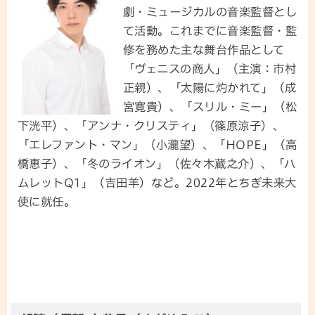
劇・ミュージカルの音楽監督とし
て活動。これまでに音楽監督・監
修を務めた主な舞台作品として
「ヴェニスの商人」（主演：市村
正親）、「太陽に灼かれて」（成
宮寛貴）、「スリル・ミー」（松
下洸平）、「アンナ・クリスティ」（篠原涼子）、
「エレファント・マン」（小瀧望）、「HOPE」（高
橋惠子）、「冬のライオン」（佐々木蔵之介）、「ハ
ムレットQ1」（吉田羊）など。2022年とちぎ未来大
使に就任。