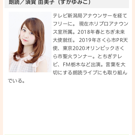
朗読／須賀 由美子（すがゆみこ）
テレビ新潟局アナウンサーを経て
フリーに。 現在ホリプロアナウン
ス室所属。2018年春とちぎ未来
大使就任。 2019年さくら市PR天
使、東京2020オリンピックさく
ら市聖火ランナー。とちぎテレ
ビ、FM栃木など出演。言葉を大
切にする朗読ライブにも取り組ん
でいる。