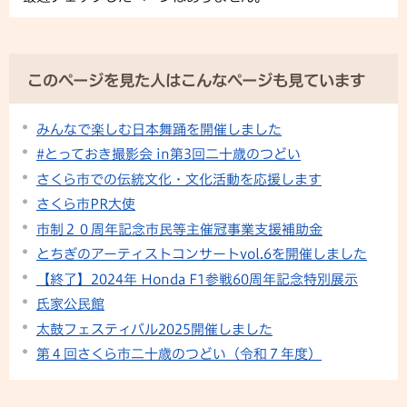
このページを見た人はこんなページも見ています
みんなで楽しむ日本舞踊を開催しました
#とっておき撮影会 in第3回二十歳のつどい
さくら市での伝統文化・文化活動を応援します
さくら市PR大使
市制２０周年記念市民等主催冠事業支援補助金
とちぎのアーティストコンサートvol.6を開催しました
【終了】2024年 Honda F1参戦60周年記念特別展示
氏家公民館
太鼓フェスティバル2025開催しました
第４回さくら市二十歳のつどい（令和７年度）