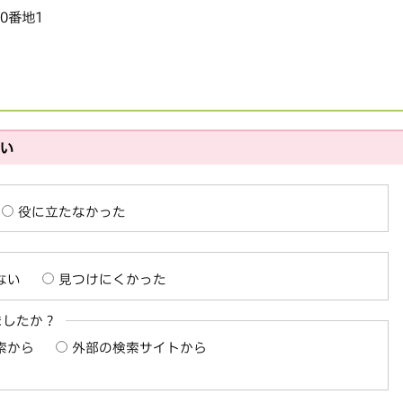
20番地1
さい
役に立たなかった
ない
見つけにくかった
ましたか？
索から
外部の検索サイトから