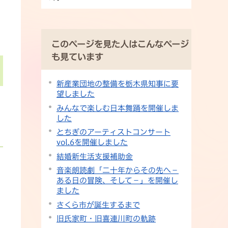
このページを見た人はこんなページ
も見ています
新産業団地の整備を栃木県知事に要
望しました
みんなで楽しむ日本舞踊を開催しま
した
とちぎのアーティストコンサート
vol.6を開催しました
結婚新生活支援補助金
音楽朗読劇「二十年からその先へ－
ある日の冒険、そして－」を開催し
ました
さくら市が誕生するまで
旧氏家町・旧喜連川町の軌跡