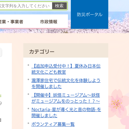
防災ポータル
産業・事業者
市政情報
カテゴリー
【追加申込受付中！】夏休み日本伝
統文化こども教室
瀧澤家住宅で伝統文化を体験しよう
を開催しました
【開催中】妖怪ミュージアム～妖怪
がミュージアムをのっとった！？～
9
Noctaria-星が導く光と音の物語-を
開催しました
日
ボランティア募集一覧