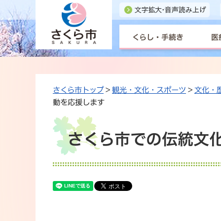
くらし・手続き
医
さくら市トップ
>
観光・文化・スポーツ
>
文化・
動を応援します
さくら市での伝統文