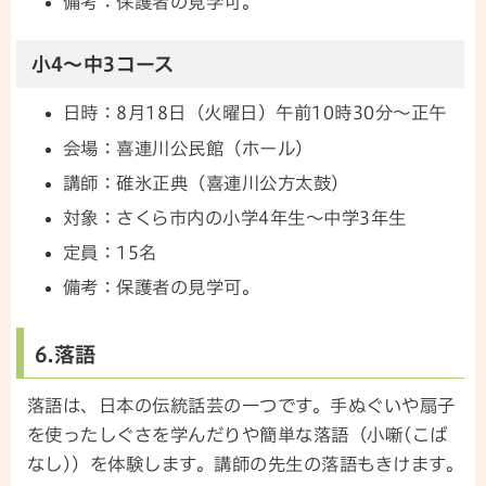
備考：保護者の見学可。
小4～中3コース
日時：8月18日（火曜日）午前10時30分～正午
会場：喜連川公民館（ホール）
講師：碓氷正典（喜連川公方太鼓）
対象：さくら市内の小学4年生～中学3年生
定員：15名
備考：保護者の見学可。
6.落語
落語は、日本の伝統話芸の一つです。手ぬぐいや扇子
を使ったしぐさを学んだりや簡単な落語（小噺(こば
なし)）を体験します。講師の先生の落語もきけます。