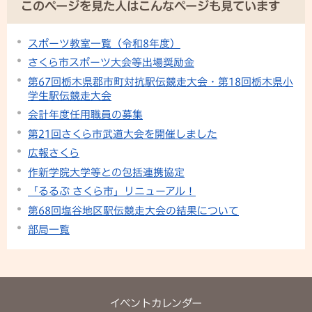
このページを見た人はこんなページも見ています
スポーツ教室一覧（令和8年度）
さくら市スポーツ大会等出場奨励金
第67回栃木県郡市町対抗駅伝競走大会・第18回栃木県小
学生駅伝競走大会
会計年度任用職員の募集
第21回さくら市武道大会を開催しました
広報さくら
作新学院大学等との包括連携協定
「るるぶ さくら市」リニューアル！
第68回塩谷地区駅伝競走大会の結果について
部局一覧
イベントカレンダー