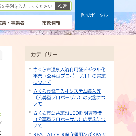
防災ポータル
産業・事業者
市政情報
カテゴリー
さくら市温泉入浴利用証デジタル化
事業（公募型プロポーザル）の実施
について
さくら市電子入札システム導入等
（公募型プロポーザル）の実施につ
いて
さくら市公共施設LED照明賃貸借
（公募型プロポーザル）の実施につ
7
いて
日
RPA，AI-OCR保守運用及びRPAシ