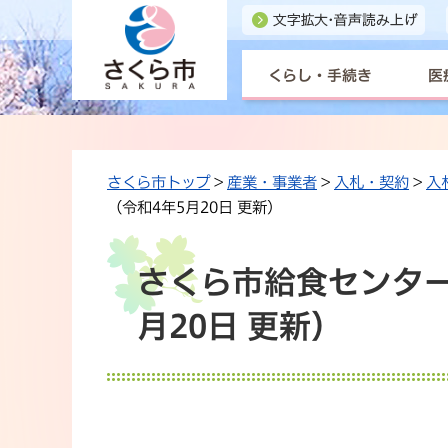
くらし・手続き
医
さくら市トップ
>
産業・事業者
>
入札・契約
>
入
（令和4年5月20日 更新）
さくら市給食センター
月20日 更新）