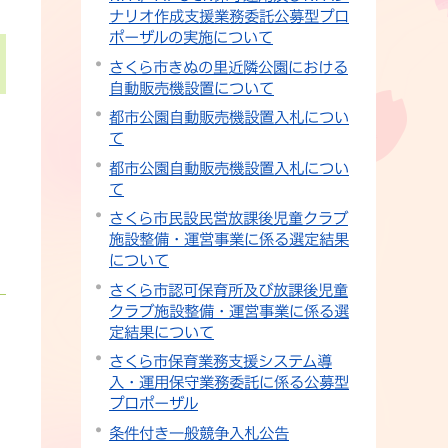
ナリオ作成支援業務委託公募型プロ
ポーザルの実施について
さくら市きぬの里近隣公園における
自動販売機設置について
都市公園自動販売機設置入札につい
て
都市公園自動販売機設置入札につい
て
さくら市民設民営放課後児童クラブ
施設整備・運営事業に係る選定結果
について
さくら市認可保育所及び放課後児童
クラブ施設整備・運営事業に係る選
定結果について
さくら市保育業務支援システム導
入・運用保守業務委託に係る公募型
プロポーザル
条件付き一般競争入札公告