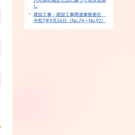
入札契約適正化法に基づく発注見通
し
建設工事・建設工事関連業務委託
令和7年9月26日（No.74〜No.92）