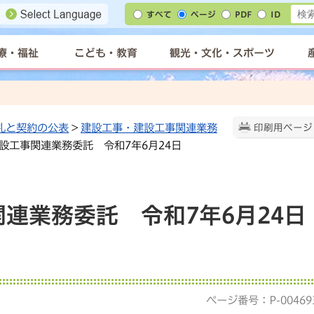
すべて
ページ
PDF
ID
療・福祉
こども・教育
観光・文化・スポーツ
札と契約の公表
>
建設工事・建設工事関連業務
印刷用ページ
建設工事関連業務委託 令和7年6月24日
連業務委託 令和7年6月24日
ページ番号：P-00469