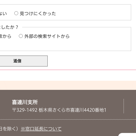
ない
見つけにくかった
ましたか？
索から
外部の検索サイトから
喜連川支所
〒329-1492 栃木県さくら市喜連川4420番地1
日を除く）
※窓口延長について