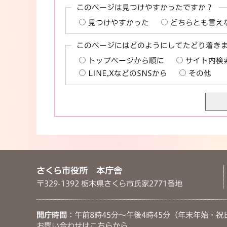
このページは見つけやすかったですか？
見つけやすかった
どちらとも言え
このページにはどのようにしてたどり着き
トップページから順に
サイト内検
LINE,XなどのSNSから
その他
さくら市役所 本庁舎
〒329-1392 栃木県さくら市氏家2771番地
開庁時間
：午前8時45分～午後4時45分（年末年始・祝
お問い合わせは
こちらから