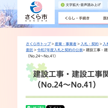
くらし・手続き
医
さくら市トップ
>
産業・事業者
>
入札・契約
>
入
委託
>
令和7年度入札と契約の公表
> 建設工事・
（No.24〜No.41）
建設工事・建設工事関
（No.24〜No.41）