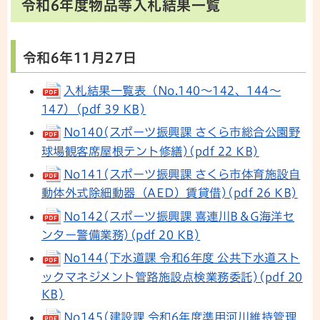
令和6年度物品等入札結果一覧
令和6年11月27日
入札結果一覧表（No.140～142、144～
147）(pdf 39 KB)
No140(スポーツ振興課 さくら市総合公園野
球場観客席屋根テント修繕)(pdf 22 KB)
No141(スポーツ振興課 さくら市体育施設自
動体外式除細動器（AED）賃貸借)(pdf 26 KB)
No142(スポーツ振興課 喜連川B＆G海洋セ
ンター警備業務)(pdf 20 KB)
No144(下水道課 令和6年度 公共下水道スト
ックマネジメント管路施設点検業務委託)(pdf 20
KB)
No145(建設課 令和6年度準用河川維持管理