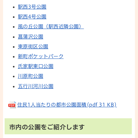
駅西3号公園
駅西4号公園
風の丘公園（駅西近隣公園）
菖蒲沢公園
東原街区公園
新町ポケットパーク
氏家駅東口公園
川原町公園
五行川河川公園
住民1人当たりの都市公園面積(pdf 31 KB)
市内の公園をご紹介します