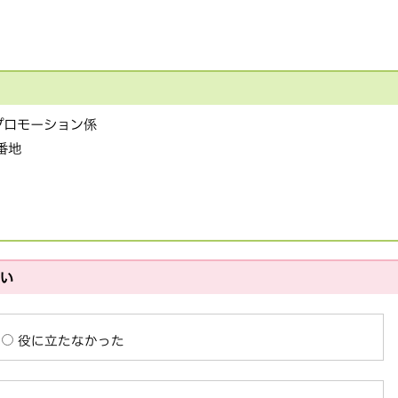
プロモーション係
1番地
さい
役に立たなかった