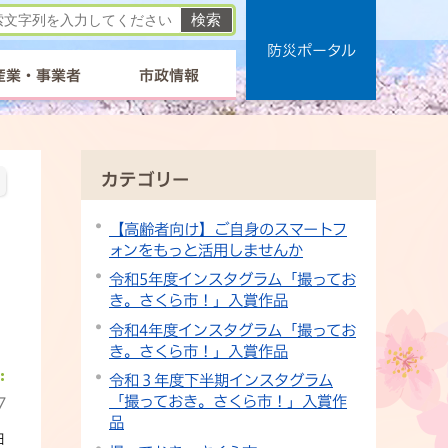
防災ポータル
産業・事業者
市政情報
カテゴリー
【高齢者向け】ご自身のスマートフ
ォンをもっと活用しませんか
令和5年度インスタグラム「撮ってお
き。さくら市！」入賞作品
令和4年度インスタグラム「撮ってお
き。さくら市！」入賞作品
令和３年度下半期インスタグラム
「撮っておき。さくら市！」入賞作
7
品
日