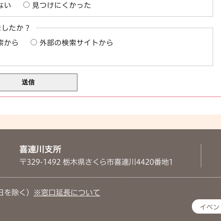
ない
見つけにくかった
ましたか？
索から
外部の検索サイトから
喜連川支所
〒329-1492 栃木県さくら市喜連川4420番地1
日を除く）
※窓口延長について
イベン