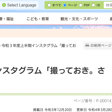
すべて
ページ
PDF
ID
療・福祉
こども・教育
観光・文化・スポーツ
> 令和３年度上半期インスタグラム「撮ってお
印刷用ページ
ンスタグラム「撮っておき。さ
ページ番号：P-00014
掲載日 令和3年12月20日
更新日 令和4年3月28