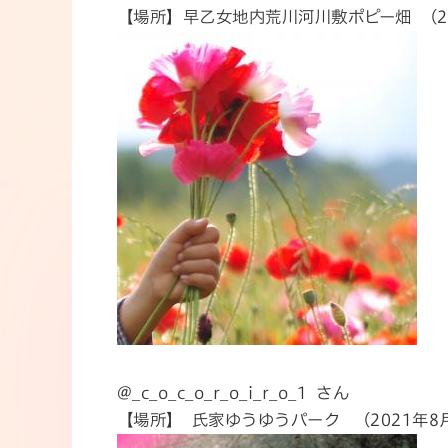
【場所】早乙女地内荒川河川敷ポピー畑 （20
@_c_o_c_o_r_o_i_r_o_1 さん
【場所】 氏家ゆうゆうパーク （2021年8