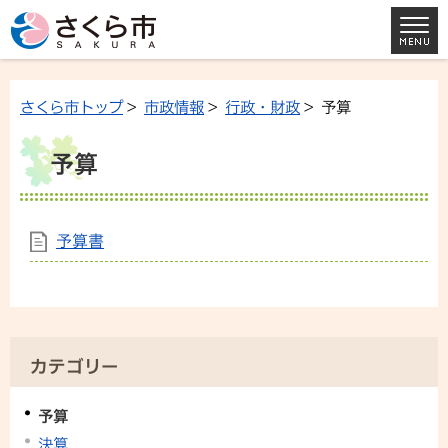
さくら市トップ
>
市政情報
>
行政・財政
> 予算
予算
予算書
カテゴリー
予算
決算