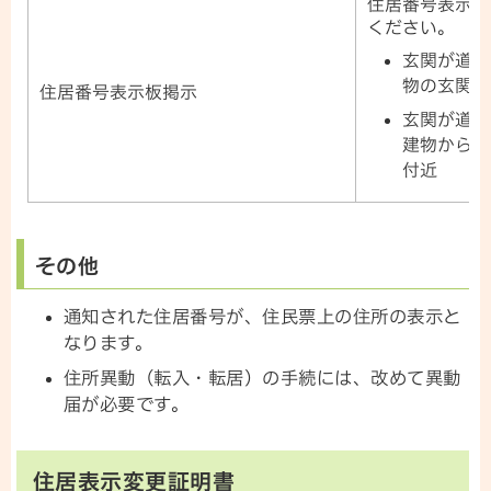
住居番号表示板
ください。
玄関が道路
物の玄関付
住居番号表示板掲示
玄関が道路
建物から道
付近
その他
通知された住居番号が、住民票上の住所の表示と
なります。
住所異動（転入・転居）の手続には、改めて異動
届が必要です。
住居表示変更証明書