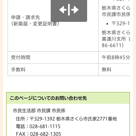
栃木県さくら市
市民課市民係(028
申請・請求先
〒329-14
(新築届・変更証明書)
栃木県さくら市
喜連川支所 喜連
86-6611)
受付時間
午前8時45分か
手数料
無料
このページについてのお問い合わせ先
市民生活部 市民課 市民係
住所：
〒329-1392 栃木県さくら市氏家2771番地
電話：
028-681-1115
FAX：
028-682-1305