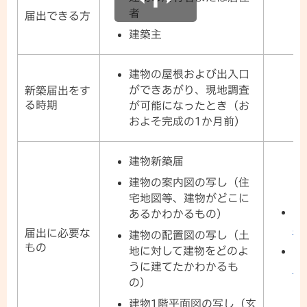
者
届出できる方
建築主
建物の屋根および出入口
ができあがり、現地調査
新築届出をす
る時期
が可能になったとき（お
およそ完成の1か月前）
建物新築届
建物の案内図の写し（住
宅地図等、建物がどこに
あるかわかるもの）
4 
届出に必要な
建物の配置図の写し（土
もの
地に対して建物をどのよ
うに建てたかわかるも
(d
の）
建物1階平面図の写し（玄