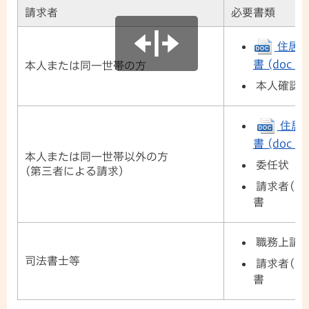
請求者
必要書類
住居表
書 (doc 20
本人または同一世帯の方
本人確認
住居
書 (doc 20
本人または同一世帯以外の方
委任状
(第三者による請求)
請求者(窓
書
職務上請
司法書士等
請求者(窓
書